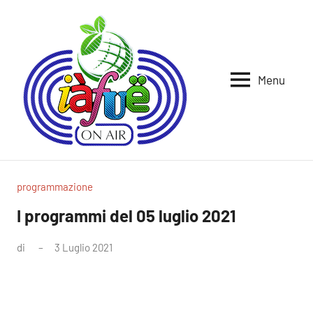
Vai
al
contenuto
Menu
Iafue
per
la
on
terra
air
programmazione
I programmi del 05 luglio 2021
di
3 Luglio 2021
Nessun
commento