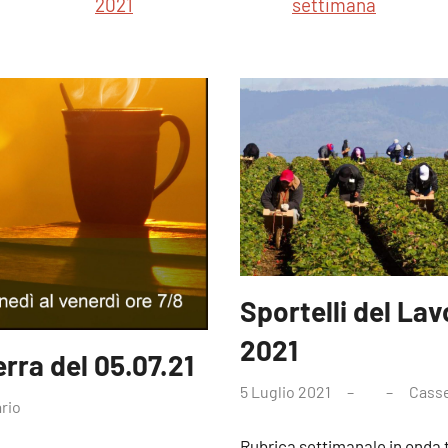
2021
settimana
Sportelli del Lav
2021
erra del 05.07.21
5 Luglio 2021
Casse
ario
Rubrica settimanale in onda tut