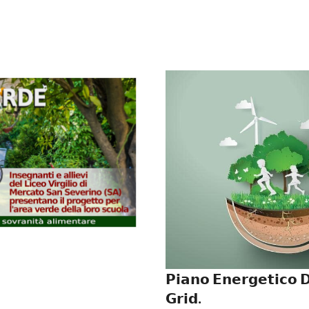
𝗣𝗶𝗮𝗻𝗼 𝗘𝗻𝗲𝗿𝗴𝗲𝘁𝗶𝗰𝗼 𝗗
𝗚𝗿𝗶𝗱.