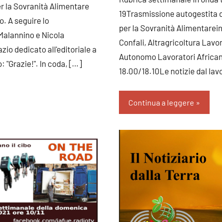
er la Sovranità Alimentare
19Trasmissione autogestita d
o. A seguire lo
per la Sovranità Alimentarei
Malannino e Nicola
Confali, Altragricoltura Lavo
zio dedicato all'editoriale a
Autonomo Lavoratori African
o: "Grazie!". In coda,
[…]
18.00/18.10Le notizie dal la
Continua a leggere