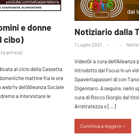
omini e donne
Notiziario dalla 
l cibo)
1 Luglio 2021
Notizi
ta attrezzi
VideoGr a cura dell'Alleanza 
icata al ciclo della Cassetta
introdotto dal Focus in un vid
e domeniche mattine fra le ore
Spaventapasseri di con Tano
la web/tv dell'Alleanza Sociale
Digennaro. A seguire, nello sp
dremo a intervistare le
cura di Rocco Giorgio dal tit
Arretratezza o
[…]
Continua a leggere