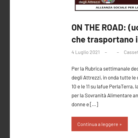
ON THE ROAD: (u
che trasportano i
4 Luglio 2021
Casset
Per la Rubrica settimanale ded
degli Attrezzi, in onda tutte l
10 e le 11 su Iafue PerlaTerra, 
per la Sovranità Alimentare an
donne e
[…]
Continua a leggere