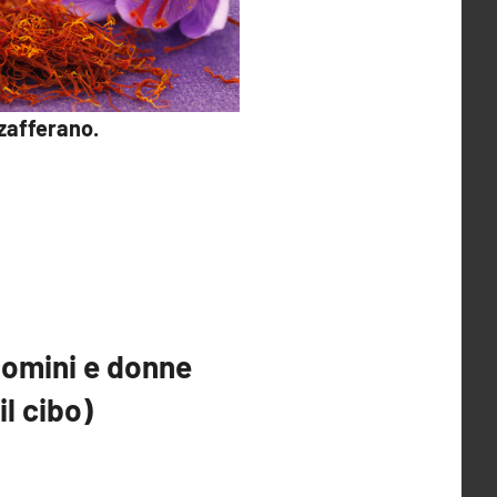
 zafferano.
omini e donne
l cibo)