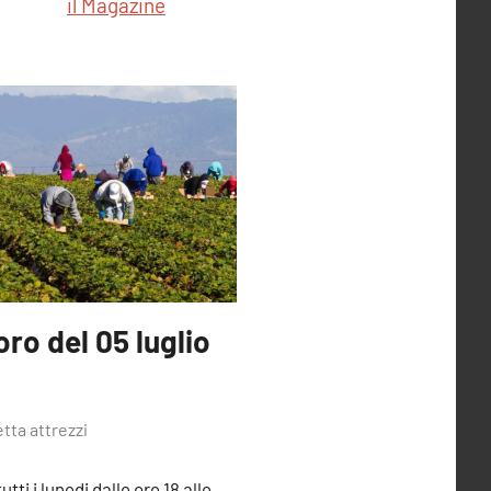
il Magazine
oro del 05 luglio
tta attrezzi
ti i lunedi dalle ore 18 alle