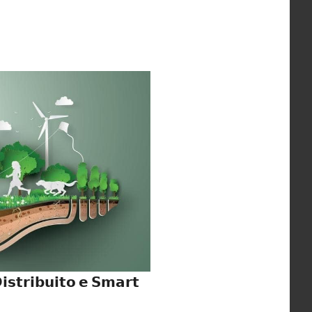
𝗶𝘀𝘁𝗿𝗶𝗯𝘂𝗶𝘁𝗼 𝗲 𝗦𝗺𝗮𝗿𝘁