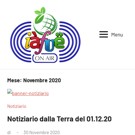
Vai
al
contenuto
Menu
Iafue
per
la
on
terra
air
Mese:
Novembre 2020
Notiziario
Notiziario dalla Terra del 01.12.20
di
30 Novembre 2020
Nessun