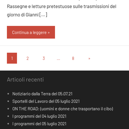
Rassegne e letture pretestuose sulle trasmissioni del
giorno di Gianni […]
Continua a leggere
Paginazione
Articolo
1
2
3
…
8
»
successivo
degli
articoli
Articoli recenti
Notiziario dalla Terra del 05.07.21
Sportelli del Lavoro del 05 luglio 2021
ON THE ROAD: (uomini e donne che trasportano il cibo)
I programmi del 04 luglio 2021
I programmi del 05 luglio 2021