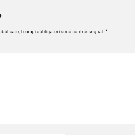
o
pubblicato.
I campi obbligatori sono contrassegnati
*