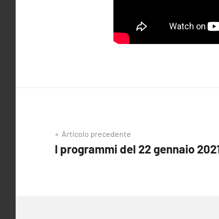
Navigazione
Articolo precedente
I programmi del 22 gennaio 202
articoli