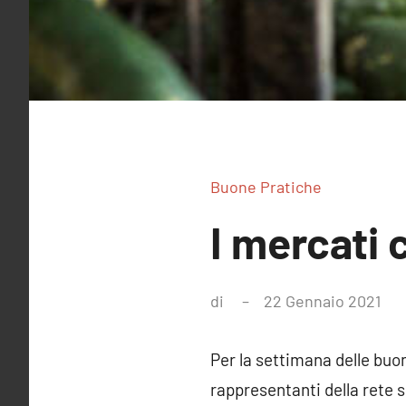
Buone Pratiche
I mercati 
di
22 Gennaio 2021
Ne
co
Per la settimana delle buo
rappresentanti della rete s