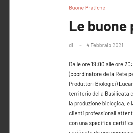
Buone Pratiche
Le buone 
di
4 Febbraio 2021
Nes
com
Dalle ore 19:00 alle ore 2
(coordinatore de la Rete p
Produttori Biologici) Luc
territorio della Basilicat
la produzione biologica, e
clienti professionali atten
con una specifica certifica
verificata da una commissi