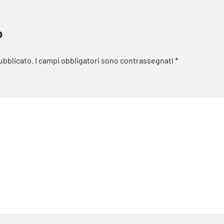
o
pubblicato.
I campi obbligatori sono contrassegnati
*