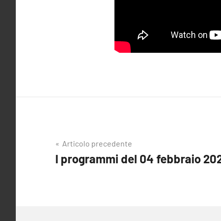
Navigazione
Articolo precedente
I programmi del 04 febbraio 20
articoli