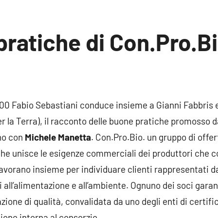
pratiche di Con.Pro.B
sun
mento
0:00 Fabio Sebastiani conduce insieme a Gianni Fabbris
er la Terra), il racconto delle buone pratiche promosso 
ano con
Michele Manetta
. Con.Pro.Bio. un gruppo di offert
a che unisce le esigenze commerciali dei produttori che 
 lavorano insieme per individuare clienti rappresentati 
ti all’alimentazione e all’ambiente. Ognuno dei soci gara
zione di qualità, convalidata da uno degli enti di certifi
one interna al consorzio.