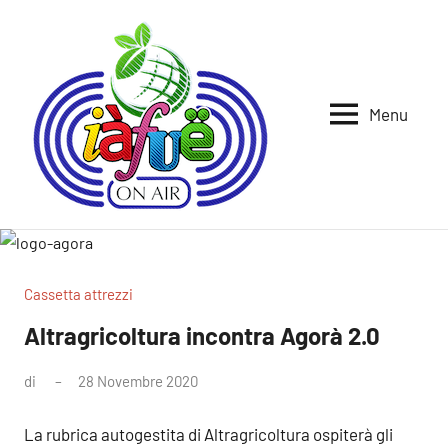
Vai
al
contenuto
Menu
Iafue
per
la
on
terra
air
Cassetta attrezzi
Altragricoltura incontra Agorà 2.0
di
28 Novembre 2020
Nessun
commento
La rubrica autogestita di Altragricoltura ospiterà gli