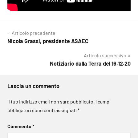
Navigazione
Articolo precedente
Nicola Grassi, presidente ASAEC
articoli
Articolo successivo
Notiziario dalla Terra del 16.12.20
Lascia un commento
Il tuo indirizzo email non sarà pubblicato.
I campi
obbligatori sono contrassegnati
*
Commento
*