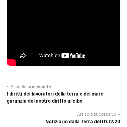
Navigazione
Articolo precedente
I diritti dei lavoratori della terra e del mare,
articoli
garanzia del nostro diritto al cibo
Articolo successivo
Notiziario dalla Terra del 07.12.20