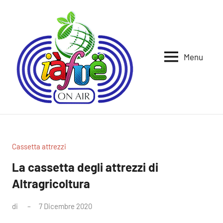
Vai
al
contenuto
Menu
Iafue
per
la
on
terra
air
Cassetta attrezzi
La cassetta degli attrezzi di
Altragricoltura
di
7 Dicembre 2020
Nessun
commento