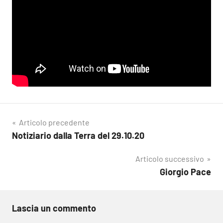
Navigazione
Articolo precedente
Notiziario dalla Terra del 29.10.20
articoli
Articolo successivo
Giorgio Pace
Lascia un commento