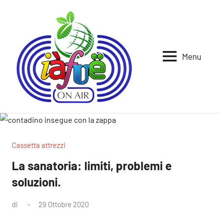
Vai
al
contenuto
Menu
Iafue
per
la
on
terra
air
Cassetta attrezzi
La sanatoria: limiti, problemi e
soluzioni.
di
29 Ottobre 2020
Nessun
commento