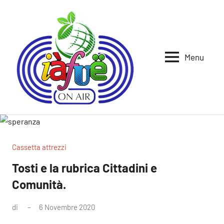
Vai
al
contenuto
Menu
Iafue
per
la
on
terra
air
Cassetta attrezzi
Tosti e la rubrica Cittadini e
Comunità.
di
6 Novembre 2020
Nessun
commento