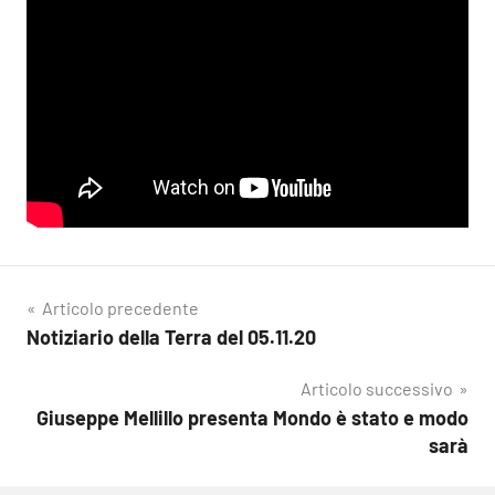
Navigazione
Articolo precedente
Notiziario della Terra del 05.11.20
articoli
Articolo successivo
Giuseppe Mellillo presenta Mondo è stato e modo
sarà