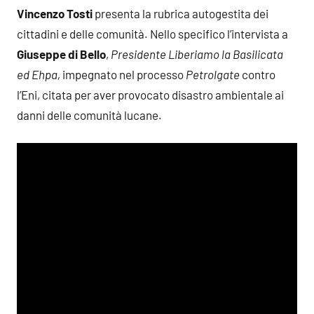
Vincenzo Tosti
presenta la rubrica autogestita dei
cittadini e delle comunità. Nello specifico l’intervista a
Giuseppe di Bello
,
Presidente Liberiamo la Basilicata
ed Ehpa,
impegnato nel processo
Petrolgate
contro
l’Eni, citata per aver provocato disastro ambientale ai
danni delle comunità lucane.