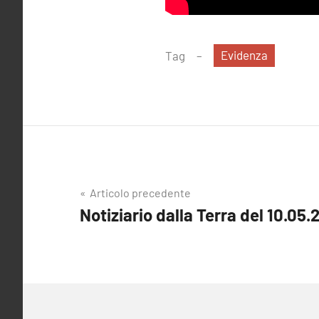
Evidenza
Tag
Navigazione
Articolo precedente
Notiziario dalla Terra del 10.05.
articoli