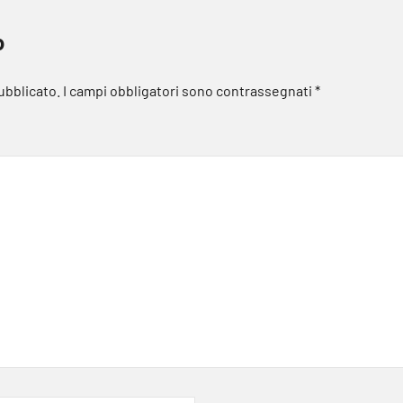
o
pubblicato.
I campi obbligatori sono contrassegnati
*