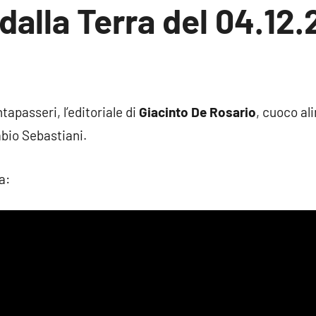
 dalla Terra del 04.12.
ssun
mmento
tapasseri, l’editoriale di
Giacinto De Rosario
, cuoco ali
abio Sebastiani.
a: