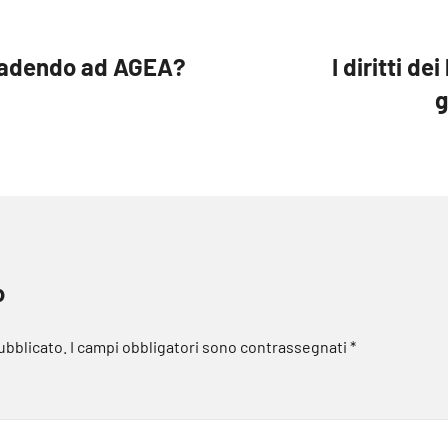
ccadendo ad AGEA?
I diritti de
g
o
pubblicato.
I campi obbligatori sono contrassegnati
*