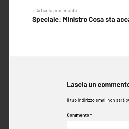
Navigazione
Articolo precedente
Speciale: Ministro Cosa sta a
articoli
Lascia un comment
Il tuo indirizzo email non sarà 
Commento
*