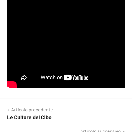
Navigazione
Articolo precedente
Le Culture del Cibo
articoli
Articolo successivo