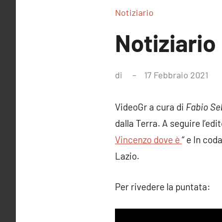
Notiziario
Notiziario 
di
17 Febbraio 2021
Ne
co
VideoGr a cura di
Fabio Se
dalla Terra. A seguire l’edi
Vincenzo dove è
“ e In cod
Lazio.
Per rivedere la puntata: