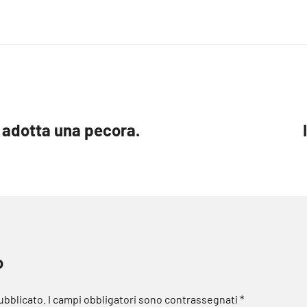
i adotta una pecora.
o
pubblicato.
I campi obbligatori sono contrassegnati
*