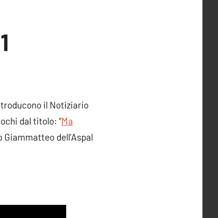
1
troducono il Notiziario
chi dal titolo: “
Ma
no Giammatteo dell’Aspal