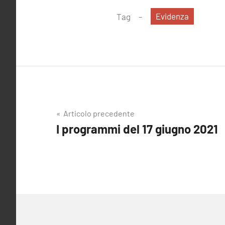
Evidenza
Tag
Navigazione
Articolo precedente
I programmi del 17 giugno 2021
articoli