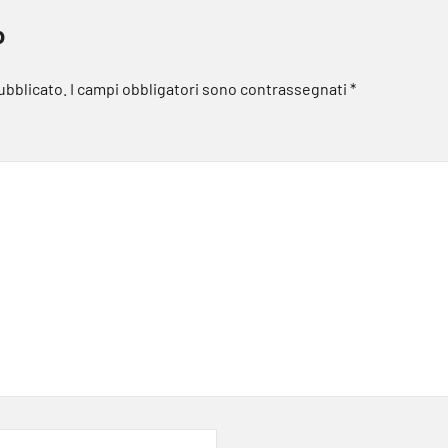
o
pubblicato.
I campi obbligatori sono contrassegnati
*