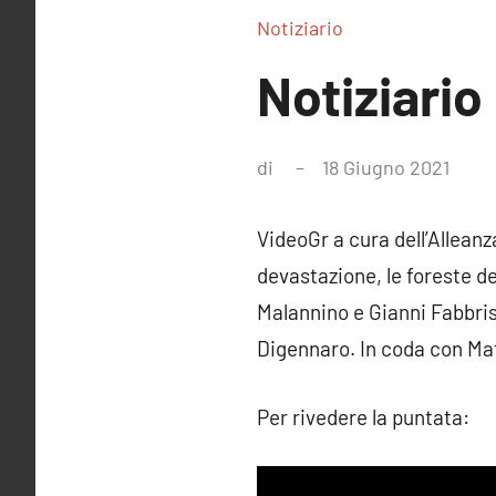
Notiziario
Notiziario 
di
18 Giugno 2021
Ness
com
VideoGr a cura dell’Alleanz
devastazione, le foreste d
Malannino e Gianni Fabbr
Digennaro. In coda con Mat
Per rivedere la puntata: