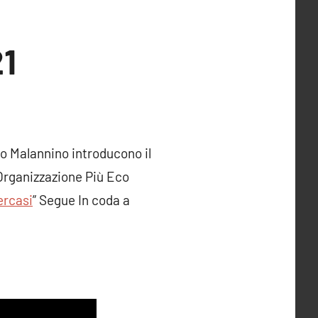
21
o Malannino introducono il
Organizzazione Più Eco
ercasi
” Segue In coda a