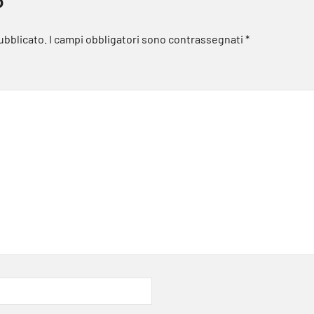
o
pubblicato.
I campi obbligatori sono contrassegnati
*