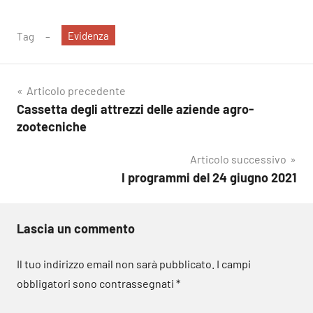
Evidenza
Tag
Navigazione
Articolo precedente
Cassetta degli attrezzi delle aziende agro-
articoli
zootecniche
Articolo successivo
I programmi del 24 giugno 2021
Lascia un commento
Il tuo indirizzo email non sarà pubblicato.
I campi
obbligatori sono contrassegnati
*