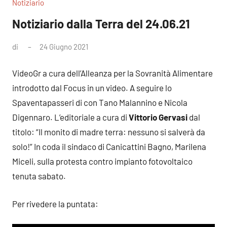
Notiziario
Notiziario dalla Terra del 24.06.21
di
24 Giugno 2021
Nessun
commento
VideoGr a cura dell’Alleanza per la Sovranità Alimentare
introdotto dal Focus in un video. A seguire lo
Spaventapasseri di con Tano Malannino e Nicola
Digennaro. L’editoriale a cura di
Vittorio Gervasi
dal
titolo: “Il monito di madre terra: nessuno si salverà da
solo!” In coda il sindaco di Canicattini Bagno, Marilena
Miceli, sulla protesta contro impianto fotovoltaico
tenuta sabato.
Per rivedere la puntata: