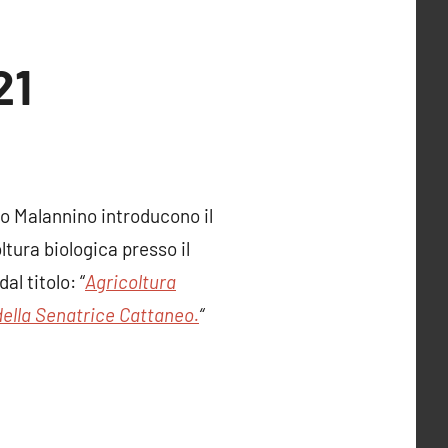
21
o Malannino introducono il
ltura biologica presso il
l titolo: “
Agricoltura
 della Senatrice Cattaneo.
“