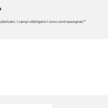
o
pubblicato.
I campi obbligatori sono contrassegnati
*