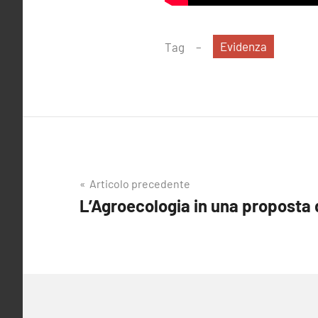
Evidenza
Tag
Navigazione
Articolo precedente
L’Agroecologia in una proposta 
articoli