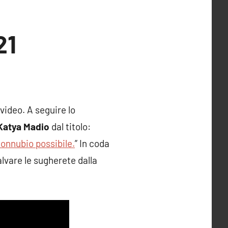
21
video. A seguire lo
Katya Madio
dal titolo:
connubio possibile.
” In coda
alvare le sugherete dalla