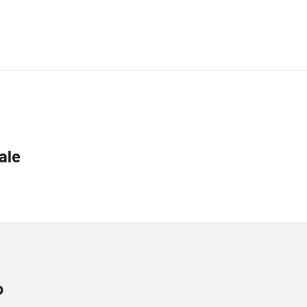
ale
o