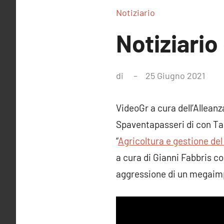
Notiziario
Notiziario
di
25 Giugno 2021
Nes
com
VideoGr a cura dell’Alleanz
Spaventapasseri di con Tan
“
Agricoltura e gestione del
a cura di Gianni Fabbris co
aggressione di un megaimp