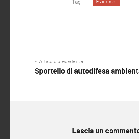
Evidenza
Tag
Navigazione
Articolo precedente
Sportello di autodifesa ambient
articoli
Lascia un comment