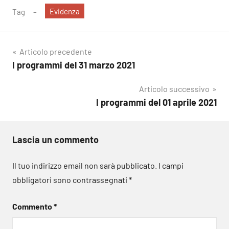
Evidenza
Tag
Navigazione
Articolo precedente
I programmi del 31 marzo 2021
articoli
Articolo successivo
I programmi del 01 aprile 2021
Lascia un commento
Il tuo indirizzo email non sarà pubblicato.
I campi
obbligatori sono contrassegnati
*
Commento
*