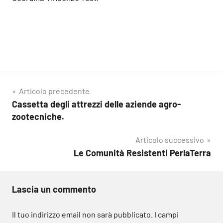
Navigazione
Articolo precedente
Cassetta degli attrezzi delle aziende agro-
articoli
zootecniche.
Articolo successivo
Le Comunità Resistenti PerlaTerra
Lascia un commento
Il tuo indirizzo email non sarà pubblicato.
I campi