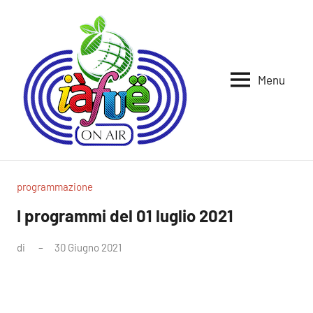
Vai
al
contenuto
Menu
Iafue
per
la
on
terra
air
programmazione
I programmi del 01 luglio 2021
di
30 Giugno 2021
Nessun
commento