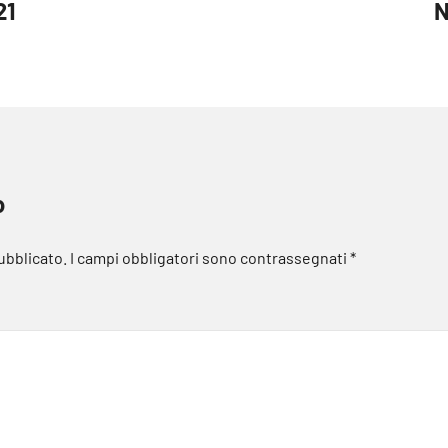
21
N
o
pubblicato.
I campi obbligatori sono contrassegnati
*