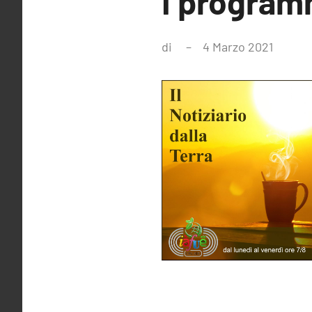
I program
di
4 Marzo 2021
Nessu
comme