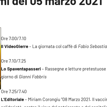
mi del 05 marzo 2021
n
nto
Ore 7.00/7.10
Il VideoGierre
– La giornata col caffè di
Fabio Sebastia
Ore 7.10/7.25
Lo Spaventapasseri
– Rassegne e letture pretestuose s
giorno di
Gianni Fabbris
Ore 7.25/7.40
L’Editoriale
– Miriam Corongiu “08 Marzo 2021. Il vacci