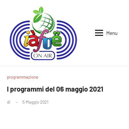
Vai
al
contenuto
Menu
Iafue
per
la
on
terra
air
programmazione
I programmi del 06 maggio 2021
di
5 Maggio 2021
Nessun
commento