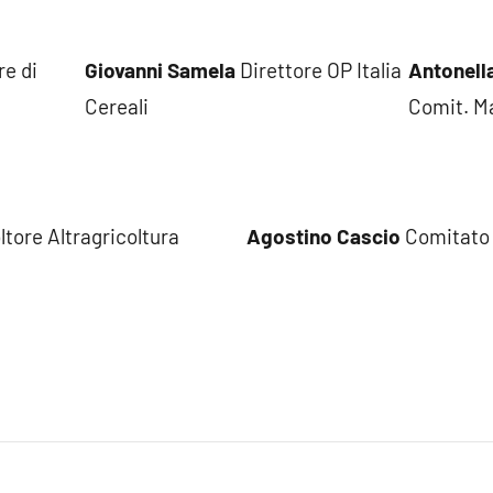
re di
Giovanni Samela
Direttore OP Italia
Antonell
Cereali
Comit. M
ltore Altragricoltura
Agostino Cascio
Comitato A