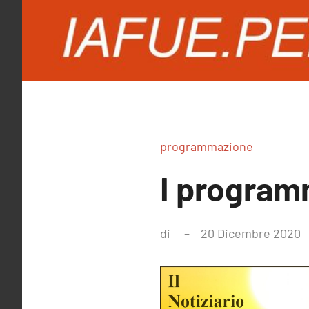
programmazione
I program
di
20 Dicembre 2020
N
c