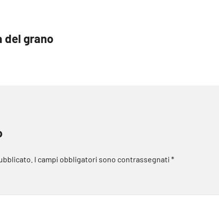
a del grano
o
pubblicato.
I campi obbligatori sono contrassegnati
*