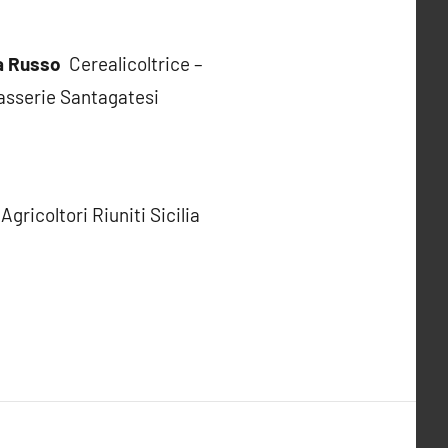
a Russo
Cerealicoltrice –
asserie Santagatesi
gricoltori Riuniti Sicilia