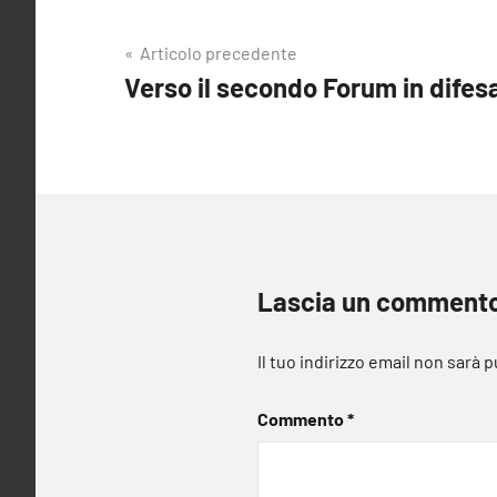
Navigazione
Articolo precedente
Verso il secondo Forum in difes
articoli
Lascia un comment
Il tuo indirizzo email non sarà 
Commento
*