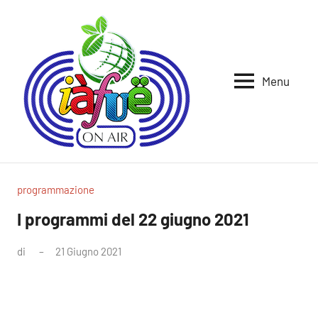
Vai
al
contenuto
Menu
Iafue
per
la
on
terra
air
programmazione
I programmi del 22 giugno 2021
di
21 Giugno 2021
Nessun
commento