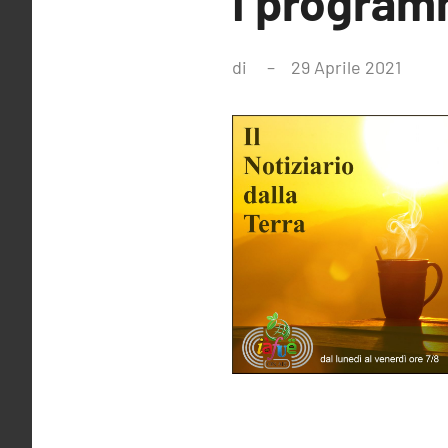
I programm
di
29 Aprile 2021
Ness
comm