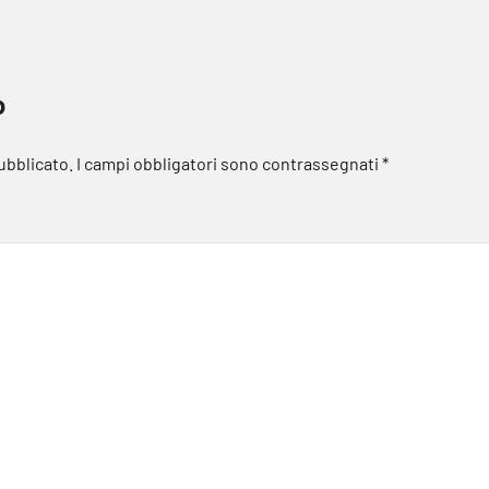
o
pubblicato.
I campi obbligatori sono contrassegnati
*