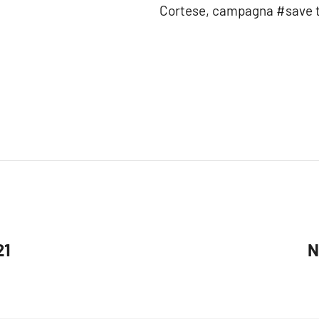
Cortese, campagna #save th
21
N