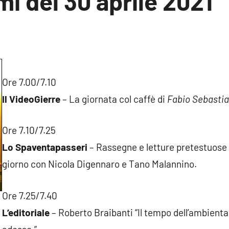
i del 30 aprile 2021
un
ento
Ore 7.00/7.10
Il VideoGierre
– La giornata col caffè di
Fabio Sebastia
Ore 7.10/7.25
Lo Spaventapasseri
– Rassegne e letture pretestuose s
giorno con Nicola Digennaro e Tano Malannino.
Ore 7.25/7.40
L’editoriale
– Roberto Braibanti “Il tempo dell’ambient