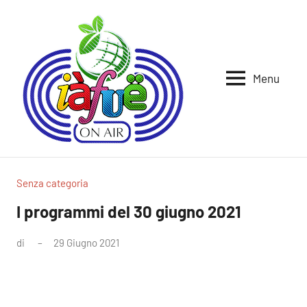
Vai
al
contenuto
Menu
Iafue
per
la
on
terra
air
Senza categoria
I programmi del 30 giugno 2021
di
29 Giugno 2021
Nessun
commento