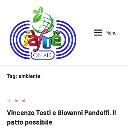
Vai
al
contenuto
Menu
Iafue
per
la
on
terra
air
Tag:
ambiente
Testimoni
Vincenzo Tosti e Giovanni Pandolfi. Il
patto possibile