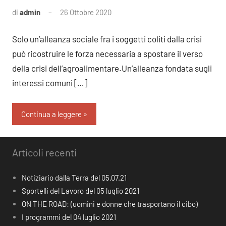
di
admin
26 Ottobre 2020
Nessun
commento
Solo un’alleanza sociale fra i soggetti coliti dalla crisi
può ricostruire le forza necessaria a spostare il verso
della crisi dell’agroalimentare.Un’alleanza fondata sugli
interessi comuni […]
Continua a leggere
Articoli recenti
Notiziario dalla Terra del 05.07.21
Sportelli del Lavoro del 05 luglio 2021
ON THE ROAD: (uomini e donne che trasportano il cibo)
I programmi del 04 luglio 2021