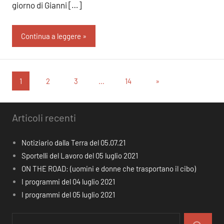
giorno di Gianni […]
Continua a leggere
Paginazione
Articolo
1
2
3
…
14
»
successivo
degli
articoli
Articoli recenti
Notiziario dalla Terra del 05.07.21
Sportelli del Lavoro del 05 luglio 2021
ON THE ROAD: (uomini e donne che trasportano il cibo)
I programmi del 04 luglio 2021
I programmi del 05 luglio 2021
Ricerca