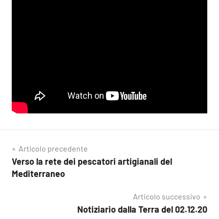
Navigazione
Articolo precedente
Verso la rete dei pescatori artigianali del
articoli
Mediterraneo
Articolo successivo
Notiziario dalla Terra del 02.12.20