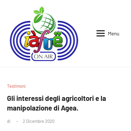
Vai
al
contenuto
Menu
Iafue
per
la
on
terra
air
Testimoni
Gli interessi degli agricoltori e la
manipolazione di Agea.
di
2 Dicembre 2020
Nessun
commento