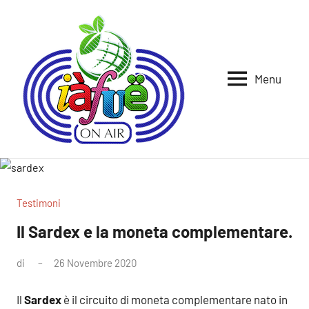
Vai
al
contenuto
Menu
Iafue
per
la
on
terra
air
Testimoni
Il Sardex e la moneta complementare.
di
26 Novembre 2020
Nessun
commento
Il
Sardex
è il circuito di moneta complementare nato in