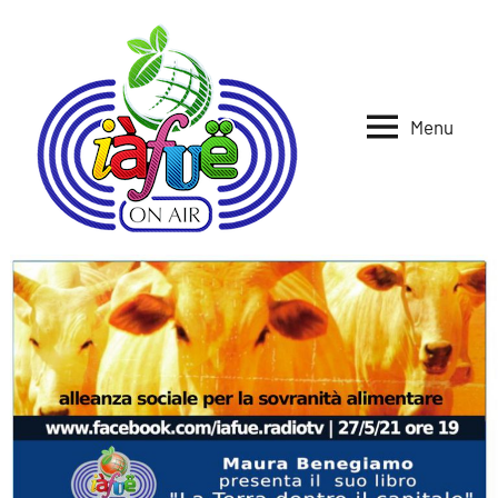
Vai
al
contenuto
Menu
Iafue
per
la
on
terra
air