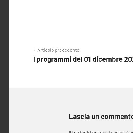
Navigazione
Articolo precedente
I programmi del 01 dicembre 2
articoli
Lascia un comment
Il tuo indirizzo email non sarà 