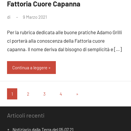
Fattoria Cuore Capanna
di
9 Marzo 2021
Nessun
commento
Per la rubrica dedicata alle buone pratiche Adamo Grilli
ci porterà alla conoscenza della Fattoria cuore
capanna. Il nome deriva dal bisogno di semplicità e […]
Continua a leggere
Paginazione
Articolo
1
2
3
4
»
successivo
degli
articoli
Articoli recenti
Notiziario dalla Terra del 05.07.21