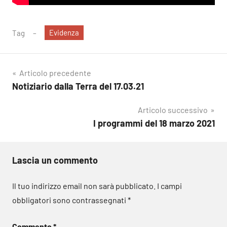
Evidenza
Tag
Navigazione
Articolo precedente
Notiziario dalla Terra del 17.03.21
articoli
Articolo successivo
I programmi del 18 marzo 2021
Lascia un commento
Il tuo indirizzo email non sarà pubblicato.
I campi
obbligatori sono contrassegnati
*
Commento
*