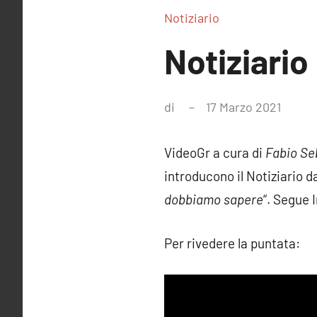
Notiziario
Notiziario 
di
17 Marzo 2021
Nessu
comm
VideoGr a cura di
Fabio Se
introducono il Notiziario da
dobbiamo sapere
“. Segue 
Per rivedere la puntata: