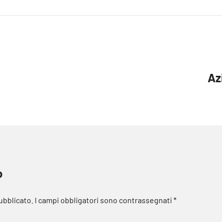
Az
o
pubblicato.
I campi obbligatori sono contrassegnati
*