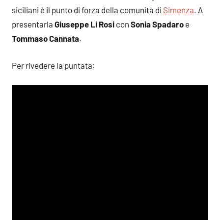
siciliani è il punto di forza della comunità di
Simenza
. A
presentarla
Giuseppe Li Rosi
con
Sonia Spadaro
e
Tommaso Cannata
.
Per rivedere la puntata: