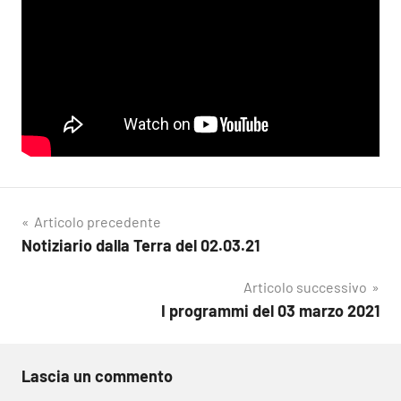
Navigazione
Articolo precedente
Notiziario dalla Terra del 02.03.21
articoli
Articolo successivo
I programmi del 03 marzo 2021
Lascia un commento