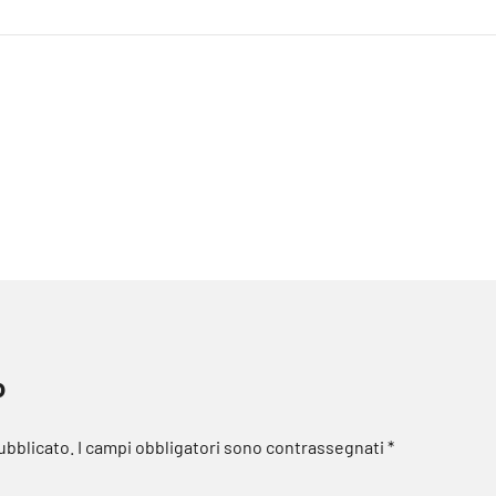
o
pubblicato.
I campi obbligatori sono contrassegnati
*