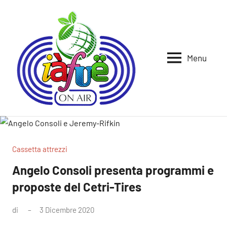
Vai
al
contenuto
Menu
Iafue
per
la
on
terra
air
Cassetta attrezzi
Angelo Consoli presenta programmi e
proposte del Cetri-Tires
di
3 Dicembre 2020
Nessun
commento