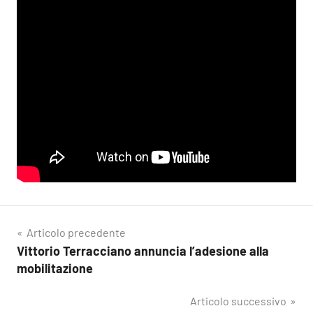
Navigazione
Articolo precedente
Vittorio Terracciano annuncia l’adesione alla
articoli
mobilitazione
Articolo successivo