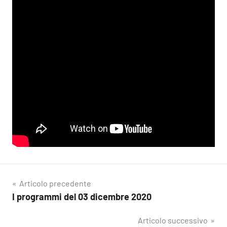
Navigazione
Articolo precedente
I programmi del 03 dicembre 2020
articoli
Articolo successivo