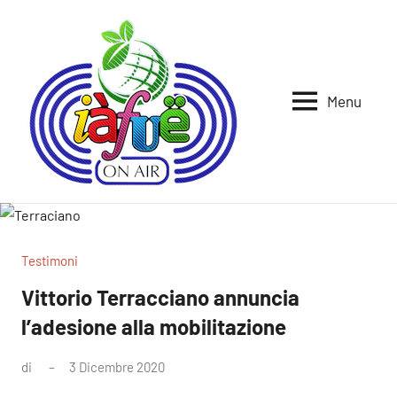
Vai
al
contenuto
Menu
Iafue
per
la
on
terra
air
Testimoni
Vittorio Terracciano annuncia
l’adesione alla mobilitazione
di
3 Dicembre 2020
Nessun
commento