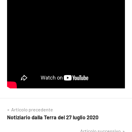
Navigazione
Articolo precedente
Notiziario dalla Terra del 27 luglio 2020
articoli
Articolo successivo