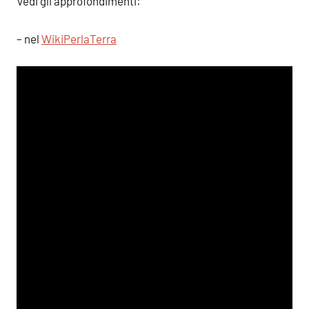
Vedi gli approfondimenti:
– nel
WikiPerlaTerra