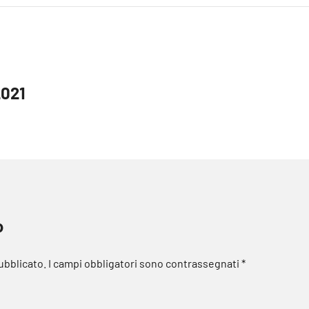
2021
o
pubblicato.
I campi obbligatori sono contrassegnati
*