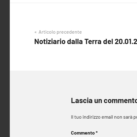
Navigazione
Articolo precedente
Notiziario dalla Terra del 20.01.
articoli
Lascia un comment
Il tuo indirizzo email non sarà 
Commento
*