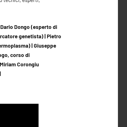
–
Dario Dongo (esperto di
rcatore genetista) | Pietro
 germoplasma)
| Giuseppe
ogo, corso di
| Miriam Corongiu
|