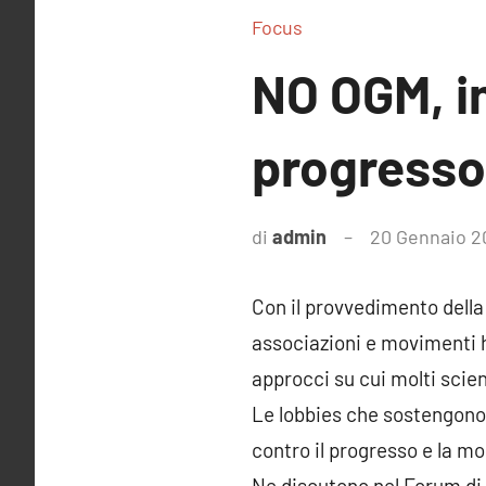
Focus
NO OGM, i
progresso
di
admin
20 Gennaio 2
Con il provvedimento della
associazioni e movimenti h
approcci su cui molti scie
Le lobbies che sostengono 
contro il progresso e la mo
Ne discutono nel Forum di g