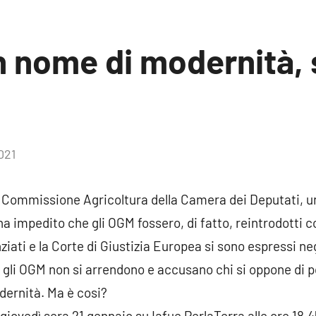
n nome di modernità, 
021
Nessun
commento
 Commissione Agricoltura della Camera dei Deputati, un
a impedito che gli OGM fossero, di fatto, reintrodotti
nziati e la Corte di Giustizia Europea si sono espressi 
gli OGM non si arrendono e accusano chi si oppone di po
dernità. Ma è cosi?
iovedì sera 21 gennaio su Iafue PerlaTerra alle ore 18.45