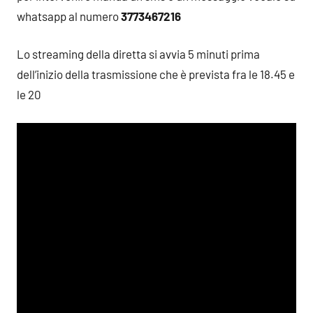
whatsapp al numero
3773467216
Lo streaming della diretta si avvia 5 minuti prima
dell’inizio della trasmissione che è prevista fra le 18.45 e
le 20