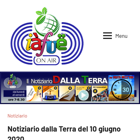
Vai
al
contenuto
Menu
Iafue
per
la
on
terra
air
Notiziario
Notiziario dalla Terra del 10 giugno
2020