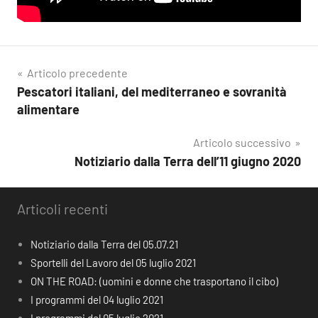
Navigazione
Articolo precedente
Pescatori italiani, del mediterraneo e sovranità
articoli
alimentare
Articolo successivo
Notiziario dalla Terra dell’11 giugno 2020
Articoli recenti
Notiziario dalla Terra del 05.07.21
Sportelli del Lavoro del 05 luglio 2021
ON THE ROAD: (uomini e donne che trasportano il cibo)
I programmi del 04 luglio 2021
I programmi del 05 luglio 2021