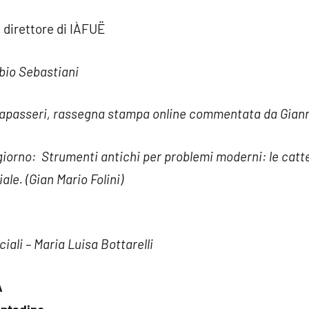
 direttore di IÀFUË
abio Sebastiani
passeri, rassegna stampa online commentata da Giann
l giorno: Strumenti antichi per problemi moderni: le cat
ale. (Gian Mario Folini)
ciali – Maria Luisa Bottarelli
A