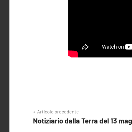
Navigazione
Articolo precedente
Notiziario dalla Terra del 13 ma
articoli