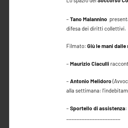
Lo spazio del
Soccorso Co
–
Tano Malannino
presenta 
difesa dei diritti collettivi.
Filmato:
Giù le mani dalle
–
Maurizio Ciaculli
racconta
–
Antonio Melidoro
(Avvoca
alla settimana: l’indebitam
–
Sportello di assistenza
:
_____________________