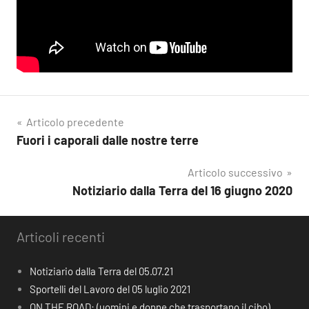
Navigazione
Articolo precedente
Fuori i caporali dalle nostre terre
articoli
Articolo successivo
Notiziario dalla Terra del 16 giugno 2020
Articoli recenti
Notiziario dalla Terra del 05.07.21
Sportelli del Lavoro del 05 luglio 2021
ON THE ROAD: (uomini e donne che trasportano il cibo)