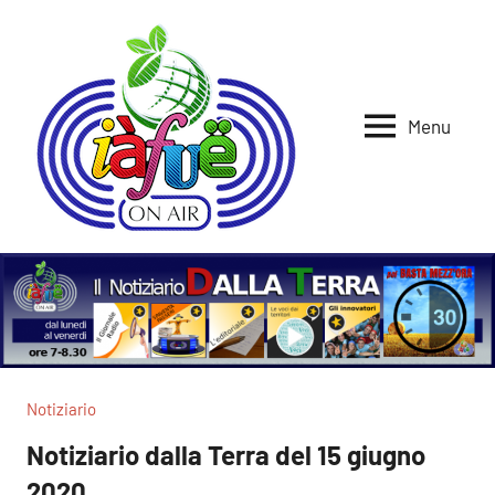
Vai
al
contenuto
Menu
Iafue
per
la
on
terra
air
Notiziario
Notiziario dalla Terra del 15 giugno
2020