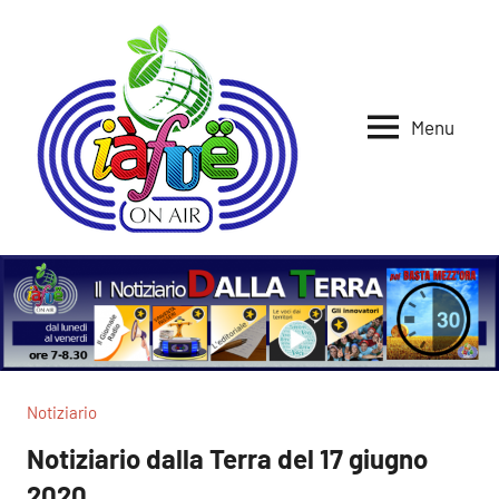
Vai
al
contenuto
Menu
Iafue
per
la
on
terra
air
Notiziario
Notiziario dalla Terra del 17 giugno
2020