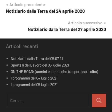
Navigazione
Articolo precedente
Notiziario dalla Terra del 24 aprile 2020
articoli
Articolo successivo
Notiziario dalla Terra del 27 aprile 2020
Articoli recenti
Notiziario dalla Terra del 05.07.21
Sportelli del Lavoro del 05 luglio 2021
ON THE ROAD: (uomini e donne che trasportano il cibo)
I programmi del 04 luglio 2021
I programmi del 05 luglio 2021
Ricerca
per:
Cerca