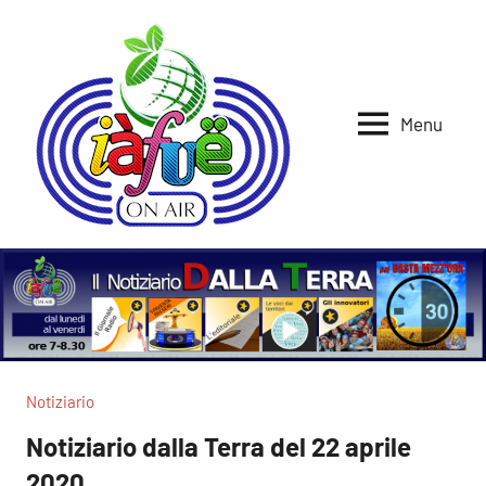
Vai
al
contenuto
Menu
Iafue
per
la
on
terra
air
Notiziario
Notiziario dalla Terra del 22 aprile
2020