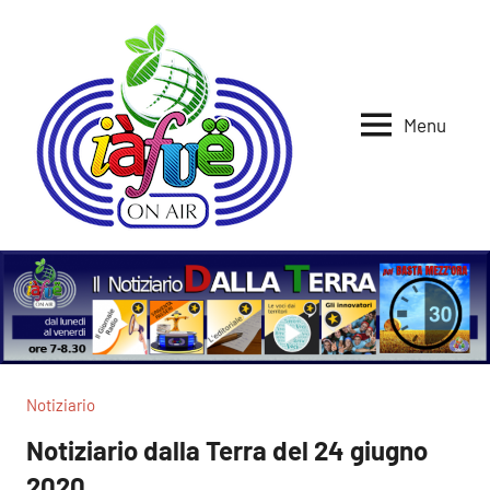
Vai
al
contenuto
Menu
Iafue
per
la
on
terra
air
Notiziario
Notiziario dalla Terra del 24 giugno
2020